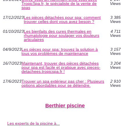
TropicSpa.fr, le spécialiste de la vente de
Views
spas
17/12/2023
Les pièces détachées pour spa: comment
3 385
trouver celles dont vous avez besoin ?
Views
01/10/2023
Les bienfaits des cures thermales en
4 711
rhumatologie pour soulager vos douleurs
Views
articulaires
04/9/2023
Les pièces pour spa: trouvez la solution à
3 157
tous vos problèmes de maintenance
Views
16/7/2023
Maintenant, trouver des pièces détachées
3 204
pour spa est facile et pratique avec pieces-
Views
detachees.tropicspa.fr !
17/6/2023
Trouver un spa extérieur pas cher : Plusieurs
2 910
options abordables pour se détendre.
Views
Berthier piscine
Les experts de la piscine à...