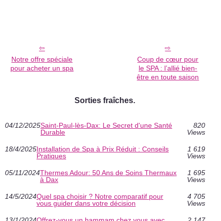
Notre offre spéciale
Coup de cœur pour
pour acheter un spa
le SPA : l’allié bien-
être en toute saison
Sorties fraîches.
04/12/2025
Saint-Paul-lès-Dax: Le Secret d'une Santé
820
Durable
Views
18/4/2025
Installation de Spa à Prix Réduit : Conseils
1 619
Pratiques
Views
05/11/2024
Thermes Adour: 50 Ans de Soins Thermaux
1 695
à Dax
Views
14/5/2024
Quel spa choisir ? Notre comparatif pour
4 705
vous guider dans votre décision
Views
13/1/2024
Offrez-vous un hammam chez vous avec
2 147