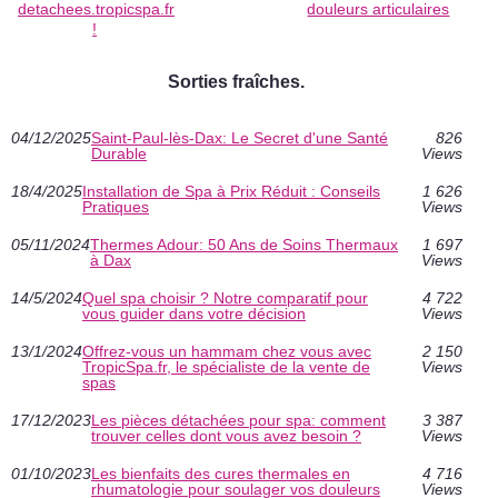
detachees.tropicspa.fr
douleurs articulaires
!
Sorties fraîches.
04/12/2025
Saint-Paul-lès-Dax: Le Secret d'une Santé
826
Durable
Views
18/4/2025
Installation de Spa à Prix Réduit : Conseils
1 626
Pratiques
Views
05/11/2024
Thermes Adour: 50 Ans de Soins Thermaux
1 697
à Dax
Views
14/5/2024
Quel spa choisir ? Notre comparatif pour
4 722
vous guider dans votre décision
Views
13/1/2024
Offrez-vous un hammam chez vous avec
2 150
TropicSpa.fr, le spécialiste de la vente de
Views
spas
17/12/2023
Les pièces détachées pour spa: comment
3 387
trouver celles dont vous avez besoin ?
Views
01/10/2023
Les bienfaits des cures thermales en
4 716
rhumatologie pour soulager vos douleurs
Views