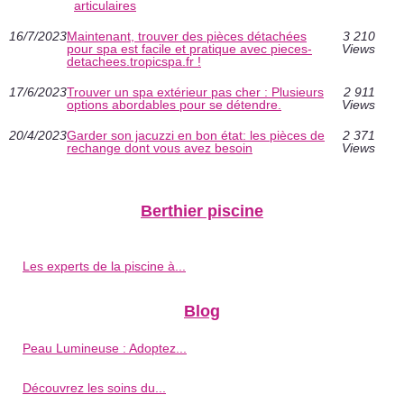
articulaires
16/7/2023
Maintenant, trouver des pièces détachées
3 210
pour spa est facile et pratique avec pieces-
Views
detachees.tropicspa.fr !
17/6/2023
Trouver un spa extérieur pas cher : Plusieurs
2 911
options abordables pour se détendre.
Views
20/4/2023
Garder son jacuzzi en bon état: les pièces de
2 371
rechange dont vous avez besoin
Views
Berthier piscine
Les experts de la piscine à...
Blog
Peau Lumineuse : Adoptez...
Découvrez les soins du...