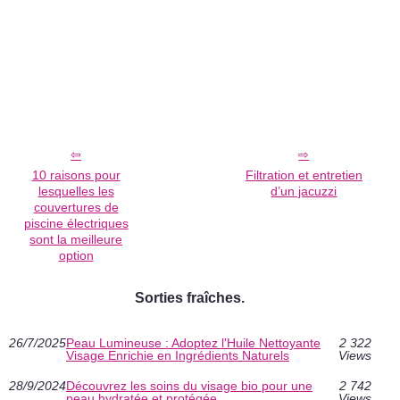
10 raisons pour
Filtration et entretien
lesquelles les
d’un jacuzzi
couvertures de
piscine électriques
sont la meilleure
option
Sorties fraîches.
26/7/2025
Peau Lumineuse : Adoptez l'Huile Nettoyante
2 322
Visage Enrichie en Ingrédients Naturels
Views
28/9/2024
Découvrez les soins du visage bio pour une
2 742
peau hydratée et protégée
Views