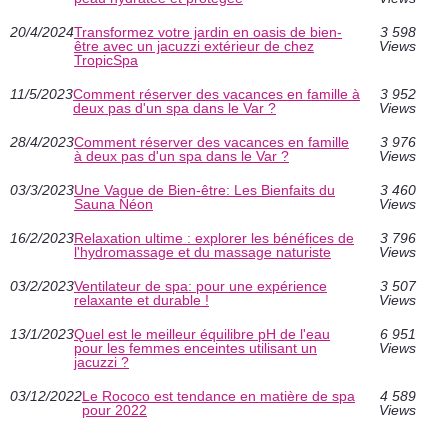
20/4/2024
Transformez votre jardin en oasis de bien-
3 598
être avec un jacuzzi extérieur de chez
Views
TropicSpa
11/5/2023
Comment réserver des vacances en famille à
3 952
deux pas d'un spa dans le Var ?
Views
28/4/2023
Comment réserver des vacances en famille
3 976
à deux pas d'un spa dans le Var ?
Views
03/3/2023
Une Vague de Bien-être: Les Bienfaits du
3 460
Sauna Néon
Views
16/2/2023
Relaxation ultime : explorer les bénéfices de
3 796
l'hydromassage et du massage naturiste
Views
03/2/2023
Ventilateur de spa: pour une expérience
3 507
relaxante et durable !
Views
13/1/2023
Quel est le meilleur équilibre pH de l'eau
6 951
pour les femmes enceintes utilisant un
Views
jacuzzi ?
03/12/2022
Le Rococo est tendance en matière de spa
4 589
pour 2022
Views