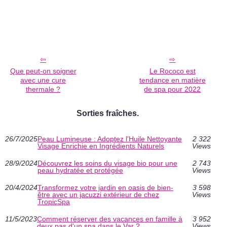
Que peut-on soigner
Le Rococo est
avec une cure
tendance en matière
thermale ?
de spa pour 2022
Sorties fraîches.
26/7/2025
Peau Lumineuse : Adoptez l'Huile Nettoyante
2 322
Visage Enrichie en Ingrédients Naturels
Views
28/9/2024
Découvrez les soins du visage bio pour une
2 743
peau hydratée et protégée
Views
20/4/2024
Transformez votre jardin en oasis de bien-
3 598
être avec un jacuzzi extérieur de chez
Views
TropicSpa
11/5/2023
Comment réserver des vacances en famille à
3 952
deux pas d'un spa dans le Var ?
Views