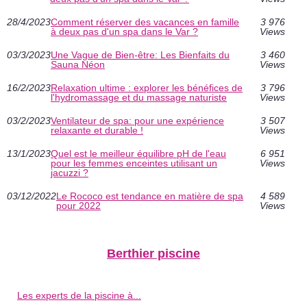
28/4/2023
Comment réserver des vacances en famille
3 976
à deux pas d'un spa dans le Var ?
Views
03/3/2023
Une Vague de Bien-être: Les Bienfaits du
3 460
Sauna Néon
Views
16/2/2023
Relaxation ultime : explorer les bénéfices de
3 796
l'hydromassage et du massage naturiste
Views
03/2/2023
Ventilateur de spa: pour une expérience
3 507
relaxante et durable !
Views
13/1/2023
Quel est le meilleur équilibre pH de l'eau
6 951
pour les femmes enceintes utilisant un
Views
jacuzzi ?
03/12/2022
Le Rococo est tendance en matière de spa
4 589
pour 2022
Views
Berthier piscine
Les experts de la piscine à...