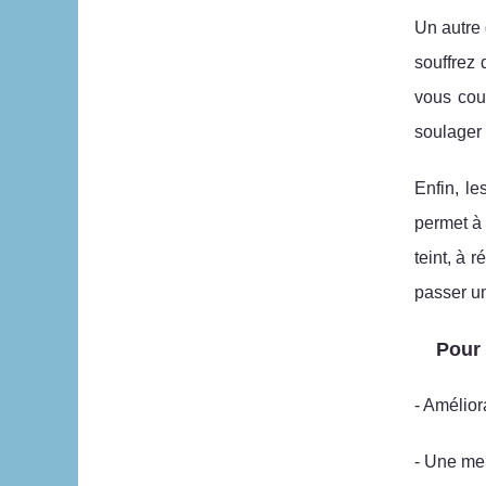
Un autre 
souffrez
vous cou
soulager 
Enfin, l
permet à 
teint, à 
passer un
Pour 
- Amélior
- Une mei