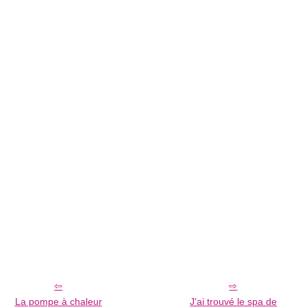
La pompe à chaleur
J'ai trouvé le spa de