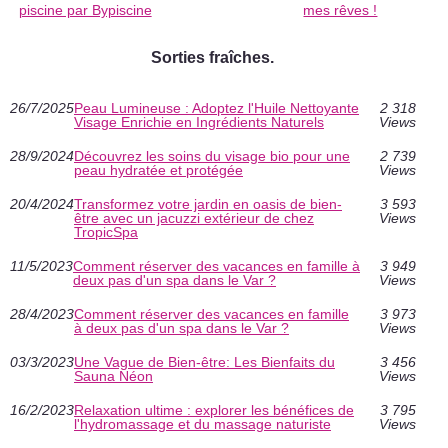
piscine par Bypiscine
mes rêves !
Sorties fraîches.
26/7/2025
Peau Lumineuse : Adoptez l'Huile Nettoyante
2 318
Visage Enrichie en Ingrédients Naturels
Views
28/9/2024
Découvrez les soins du visage bio pour une
2 739
peau hydratée et protégée
Views
20/4/2024
Transformez votre jardin en oasis de bien-
3 593
être avec un jacuzzi extérieur de chez
Views
TropicSpa
11/5/2023
Comment réserver des vacances en famille à
3 949
deux pas d'un spa dans le Var ?
Views
28/4/2023
Comment réserver des vacances en famille
3 973
à deux pas d'un spa dans le Var ?
Views
03/3/2023
Une Vague de Bien-être: Les Bienfaits du
3 456
Sauna Néon
Views
16/2/2023
Relaxation ultime : explorer les bénéfices de
3 795
l'hydromassage et du massage naturiste
Views