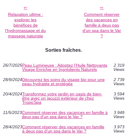
Relaxation ultime :
Comment réserver
explorer les
des vacances en
bénéfices de
famille à deux pas
l'hydromassage et du
d'un spa dans le Var
massage naturiste
?
Sorties fraîches.
26/7/2025
Peau Lumineuse : Adoptez l'Huile Nettoyante
2 319
Visage Enrichie en Ingrédients Naturels
Views
28/9/2024
Découvrez les soins du visage bio pour une
2 739
peau hydratée et protégée
Views
20/4/2024
Transformez votre jardin en oasis de bien-
3 594
être avec un jacuzzi extérieur de chez
Views
TropicSpa
11/5/2023
Comment réserver des vacances en famille à
3 949
deux pas d'un spa dans le Var ?
Views
28/4/2023
Comment réserver des vacances en famille
3 973
à deux pas d'un spa dans le Var ?
Views