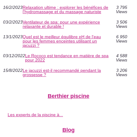
16/2/2023
Relaxation ultime : explorer les bénéfices de
3 795
l'hydromassage et du massage naturiste
Views
03/2/2023
Ventilateur de spa: pour une expérience
3 506
relaxante et durable !
Views
13/1/2023
Quel est le meilleur équilibre pH de l'eau
6 950
pour les femmes enceintes utilisant un
Views
jacuzzi ?
03/12/2022
Le Rococo est tendance en matière de spa
4 588
pour 2022
Views
15/8/2022
Le jacuzzi est-il recommandé pendant la
3 206
grossesse ?
Views
Berthier piscine
Les experts de la piscine à...
Blog