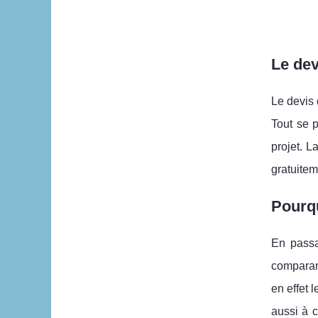
Le dev
Le devis 
Tout se 
projet. L
gratuitem
Pourqu
En passa
comparant
en effet 
aussi à c