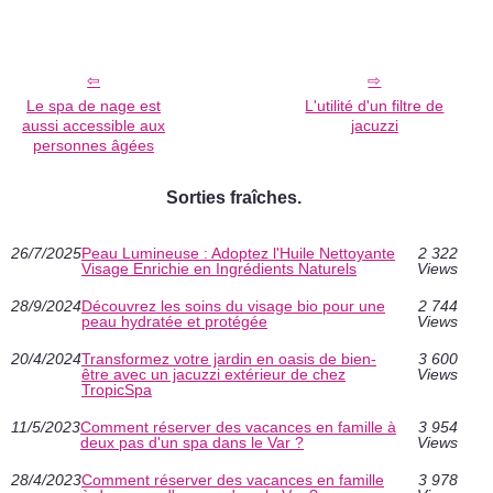
Le spa de nage est
L'utilité d'un filtre de
aussi accessible aux
jacuzzi
personnes âgées
Sorties fraîches.
26/7/2025
Peau Lumineuse : Adoptez l'Huile Nettoyante
2 322
Visage Enrichie en Ingrédients Naturels
Views
28/9/2024
Découvrez les soins du visage bio pour une
2 744
peau hydratée et protégée
Views
20/4/2024
Transformez votre jardin en oasis de bien-
3 600
être avec un jacuzzi extérieur de chez
Views
TropicSpa
11/5/2023
Comment réserver des vacances en famille à
3 954
deux pas d'un spa dans le Var ?
Views
28/4/2023
Comment réserver des vacances en famille
3 978