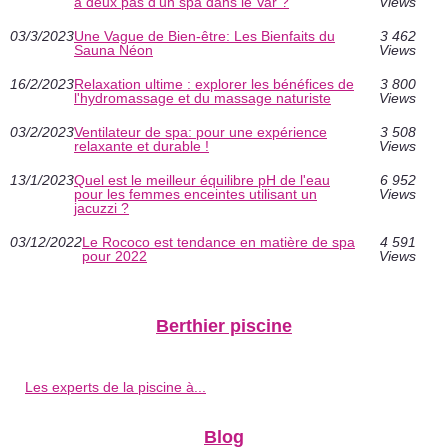
à deux pas d'un spa dans le Var ?
Views
03/3/2023
Une Vague de Bien-être: Les Bienfaits du
3 462
Sauna Néon
Views
16/2/2023
Relaxation ultime : explorer les bénéfices de
3 800
l'hydromassage et du massage naturiste
Views
03/2/2023
Ventilateur de spa: pour une expérience
3 508
relaxante et durable !
Views
13/1/2023
Quel est le meilleur équilibre pH de l'eau
6 952
pour les femmes enceintes utilisant un
Views
jacuzzi ?
03/12/2022
Le Rococo est tendance en matière de spa
4 591
pour 2022
Views
Berthier piscine
Les experts de la piscine à...
Blog