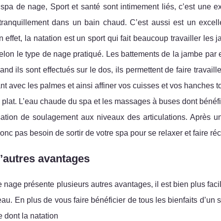
pa de nage, Sport et santé sont intimement liés, c’est une exc
 tranquillement dans un bain chaud. C’est aussi est un excell
 effet, la natation est un sport qui fait beaucoup travailler les
lon le type de nage pratiqué. Les battements de la jambe par exe
and ils sont effectués sur le dos, ils permettent de faire travai
t avec les palmes et ainsi affiner vos cuisses et vos hanches t
 plat. L’eau chaude du spa et les massages à buses dont bénéfici
ation de soulagement aux niveaux des articulations. Après u
onc pas besoin de sortir de votre spa pour se relaxer et faire r
’autres avantages
 nage présente plusieurs autres avantages, il est bien plus fa
au. En plus de vous faire bénéficier de tous les bienfaits d’un sp
 dont la natation