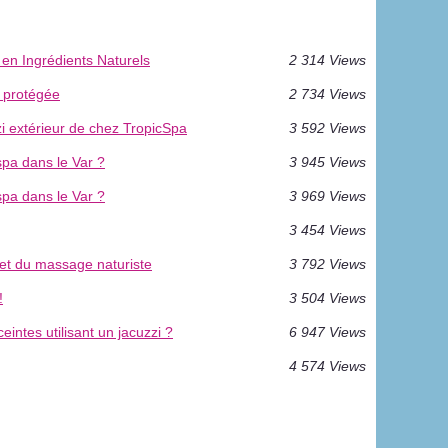
 en Ingrédients Naturels
2 314 Views
t protégée
2 734 Views
zi extérieur de chez TropicSpa
3 592 Views
pa dans le Var ?
3 945 Views
pa dans le Var ?
3 969 Views
3 454 Views
 et du massage naturiste
3 792 Views
!
3 504 Views
eintes utilisant un jacuzzi ?
6 947 Views
4 574 Views